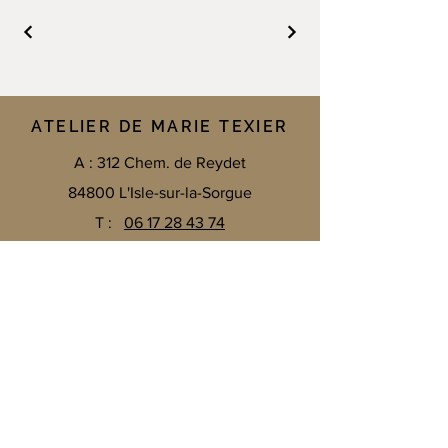
ATELIER DE MARIE TEXIER
A : 312 Chem. de Reydet
84800 L'Isle-sur-la-Sorgue
T :
06 17 28 43 74
E :
texier.marie.t@gmail.com
Me contacter par mail
Email
*
ENVOYER