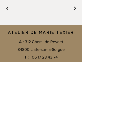
ATELIER DE MARIE TEXIER
A : 312 Chem. de Reydet
84800 L'Isle-sur-la-Sorgue
T :
06 17 28 43 74
E :
texier.marie.t@gmail.com
Me contacter par mail
Email
*
ENVOYER